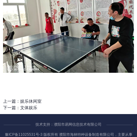
上一篇：
娱乐休闲室
下一篇：
文体娱乐
技术支持：濮阳市易网信息技术有限公司
豫ICP备11025531号-3
版权所有 濮阳市海林特种设备制造有限公司，主要从事